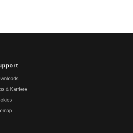
upport
wnloads
bs & Karriere
okies
temap