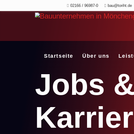
02166 / 96987-0
bau@toriht.de
Startseite
Über uns
Leis
Jobs 
Karrie