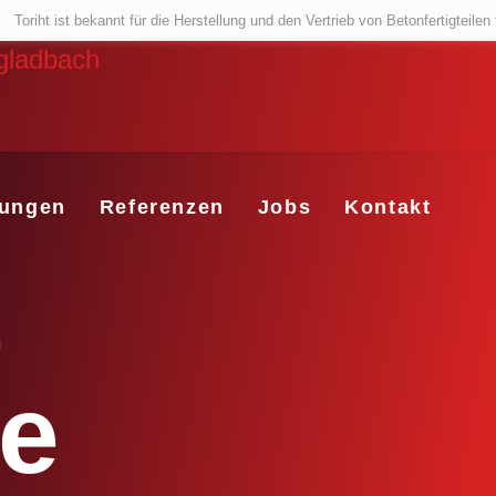
Toriht ist bekannt für die Herstellung und den Vertrieb
von Betonfertigteile
tungen
Referenzen
Jobs
Kontakt
&
re